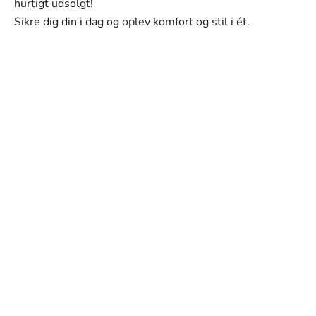
hurtigt udsolgt!
Sikre dig din i dag og oplev komfort og stil i ét.
SVANEN MODE
Vores mission
Vores mission er at tilbyde mænd tøj, der ikke kun ser
godt ud, men som også passer perfekt til deres hverdag
og personlige stil. Hvert stykke i vores kollektion er
omhyggeligt udvalgt med fokus på kvalitet, holdbarhed
og design.