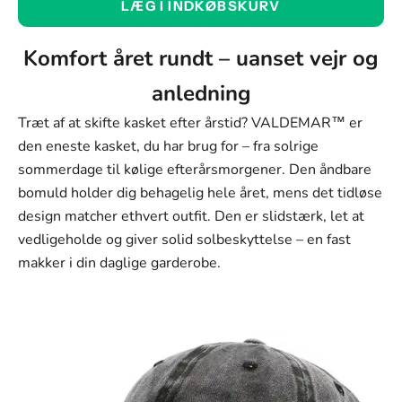
LÆG I INDKØBSKURV
Blå
Farve
Komfort året rundt – uanset vejr og
Blå
anledning
Rød
Træt af at skifte kasket efter årstid? VALDEMAR™ er
Khaki
den eneste kasket, du har brug for – fra solrige
sommerdage til kølige efterårsmorgener. Den åndbare
Sort
bomuld holder dig behagelig hele året, mens det tidløse
design matcher ethvert outfit. Den er slidstærk, let at
vedligeholde og giver solid solbeskyttelse – en fast
makker i din daglige garderobe.