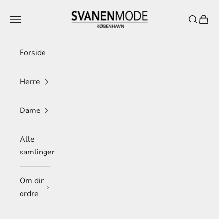
Spring til indhold
Svanen Mode
Menu
Søg
Indkø
Forside
Herre
Dame
Alle
samlinger
Om din
ordre