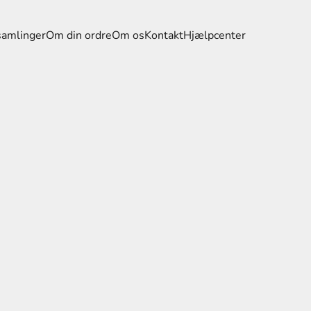
samlinger
Om din ordre
Om os
Kontakt
Hjælpcenter