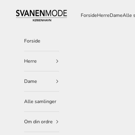
Spring til indhold
Svanen Mode
Forside
Herre
Dame
Alle 
Forside
Herre
Dame
Alle samlinger
Om din ordre