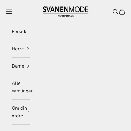
Spring til indhold
Svanen Mode
Menu
Søg
Indkø
Forside
Herre
Dame
Alle
samlinger
Om din
ordre