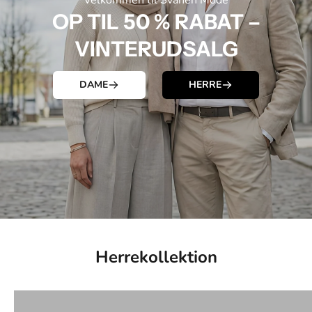
Velkommen til Svanen Mode
F
OP TIL 50 % RABAT –
å
VINTERUDSALG
c
h
DAME
HERRE
a
n
c
e
n
f
Herrekollektion
o
Herreskjorter
r