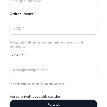
Ordrenummer
*
Obligatorisk felt. Indtast ordrenummeret præcis som i din
bekræftelse.
E-mail
*
Din bekræftelse sendes til denne adresse.
Vores
privatlivspolitik
gælder.
Fortsæt