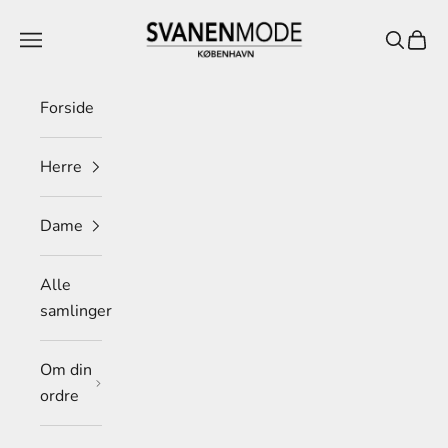
Spring til indhold
Svanen Mode
Menu
Søg
Indkø
Forside
Herre
Dame
Alle
samlinger
Om din
ordre