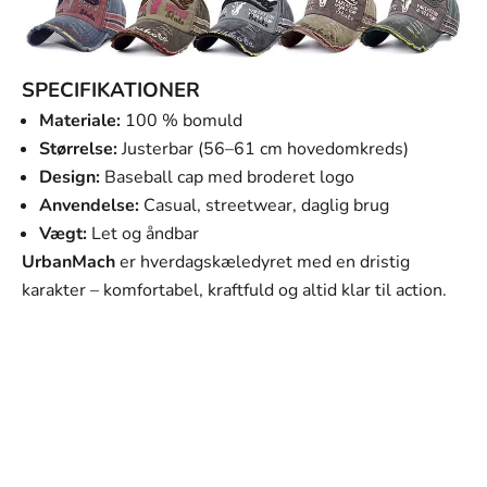
SPECIFIKATIONER
Materiale:
100 % bomuld
Størrelse:
Justerbar (56–61 cm hovedomkreds)
Design:
Baseball cap med broderet logo
Anvendelse:
Casual, streetwear, daglig brug
Vægt:
Let og åndbar
UrbanMach
er hverdagskæledyret med en dristig
karakter – komfortabel, kraftfuld og altid klar til action.
SVANEN MODE
Vores mission
Vores mission er at tilbyde mænd tøj, der ikke kun ser
godt ud, men som også passer perfekt til deres hverdag
og personlige stil. Hvert stykke i vores kollektion er
omhyggeligt udvalgt med fokus på kvalitet, holdbarhed