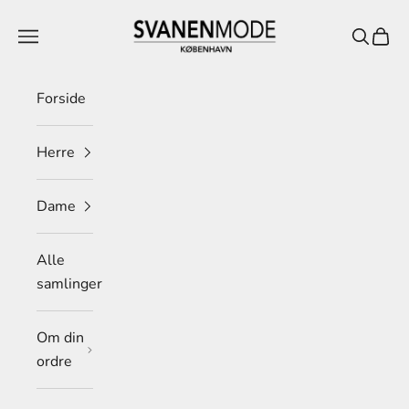
Spring til indhold
Svanen Mode
Menu
Søg
Indkø
Forside
Herre
Dame
Alle
samlinger
Om din
ordre