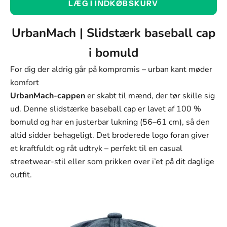
LÆG I INDKØBSKURV
Blå
Farve
UrbanMach | Slidstærk baseball cap
Blå
i bomuld
Grøn
For dig der aldrig går på kompromis – urban kant møder
Kaffe
komfort
UrbanMach-cappen
er skabt til mænd, der tør skille sig
Sort
ud. Denne slidstærke baseball cap er lavet af 100 %
Khaki
bomuld og har en justerbar lukning (56–61 cm), så den
altid sidder behageligt. Det broderede logo foran giver
Rød
et kraftfuldt og råt udtryk – perfekt til en casual
Grå
streetwear-stil eller som prikken over i’et på dit daglige
outfit.
Størrelse:
56-60 cm (justerbar)
Størrelse