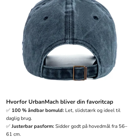
56-60 cm (justerbar)
Hvorfor UrbanMach bliver din favoritcap
✅
100 % åndbar bomuld:
Let, slidstærk og ideel til
daglig brug.
✅
Justerbar pasform:
Sidder godt på hovedmål fra 56–
61 cm.