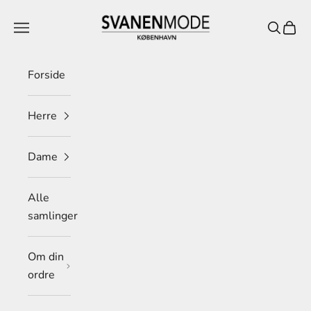
Spring til indhold
Svanen Mode
Menu
Søg
Indkø
Forside
Herre
Dame
Alle
samlinger
Om din
ordre