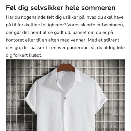
Farve
Føl dig selvsikker hele sommeren
Khaki
Har du nogensinde følt dig usikker på, hvad du skal have
Beige
på til forskellige lejligheder? Vores skjorte er løsningen,
der gør det nemt at se godt ud, uanset om du er på
Lys blå
kontoret eller til en aften med venner. Med et stilrent
Lys brun
design, der passer til enhver garderobe, vil du aldrig føle
dig forkert klædt.
Marineblå
Oliven grøn
Størrelse:
M
Størrelse
M
L