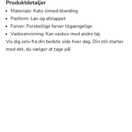
Produktdetaljer
Materiale: Kato-linned blanding
Pasform: Løs og afslappet
Farver: Forskellige farver tilgængelige
Vaskeanvisning: Kan vaskes med andre tøj
Vis dig selv fra din bedste side hver dag. Din stil starter
med det, du vælger at tage på!
SVANEN MODE
Vores mission
Vores mission er at tilbyde mænd tøj, der ikke kun ser
godt ud, men som også passer perfekt til deres hverdag
og personlige stil. Hvert stykke i vores kollektion er
omhyggeligt udvalgt med fokus på kvalitet, holdbarhed
og design.