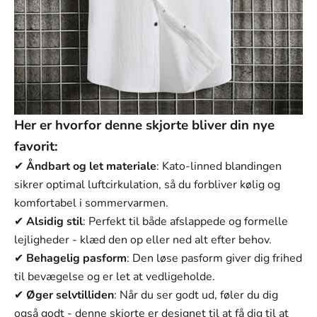
XL
2XL
3XL
Her er hvorfor denne skjorte bliver din nye
favorit:
✔
Åndbart og let materiale
: Kato-linned blandingen
sikrer optimal luftcirkulation, så du forbliver kølig og
komfortabel i sommervarmen.
✔
Alsidig stil
: Perfekt til både afslappede og formelle
lejligheder - klæd den op eller ned alt efter behov.
✔
Behagelig pasform
: Den løse pasform giver dig frihed
til bevægelse og er let at vedligeholde.
✔
Øger selvtilliden
: Når du ser godt ud, føler du dig
også godt - denne skjorte er designet til at få dig til at