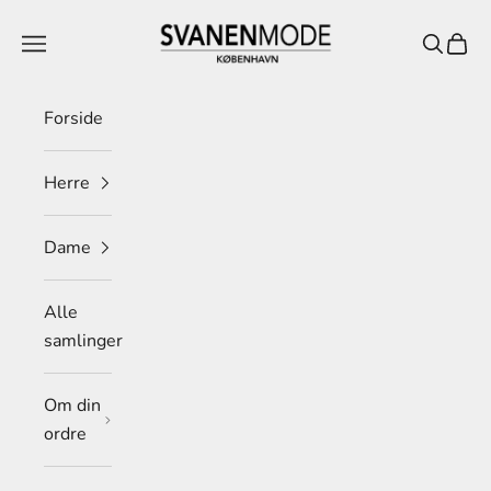
Spring til indhold
Svanen Mode
Menu
Søg
Indkø
Forside
Herre
Dame
Alle
samlinger
Om din
ordre