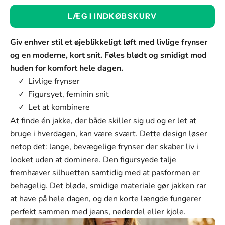
Farve:
LÆG I INDKØBSKURV
Orange
Farve
Giv enhver stil et øjeblikkeligt løft med livlige frynser
Orange
og en moderne, kort snit. Føles blødt og smidigt mod
huden for komfort hele dagen.
Rosa
Livlige frynser
Sort
Figursyet, feminin snit
Let at kombinere
Hvid
At finde én jakke, der både skiller sig ud og er let at
Størrelse:
bruge i hverdagen, kan være svært. Dette design løser
netop det: lange, bevægelige frynser der skaber liv i
S
looket uden at dominere. Den figursyede talje
Størrelse
fremhæver silhuetten samtidig med at pasformen er
S
behagelig. Det bløde, smidige materiale gør jakken rar
at have på hele dagen, og den korte længde fungerer
M
perfekt sammen med jeans, nederdel eller kjole.
L