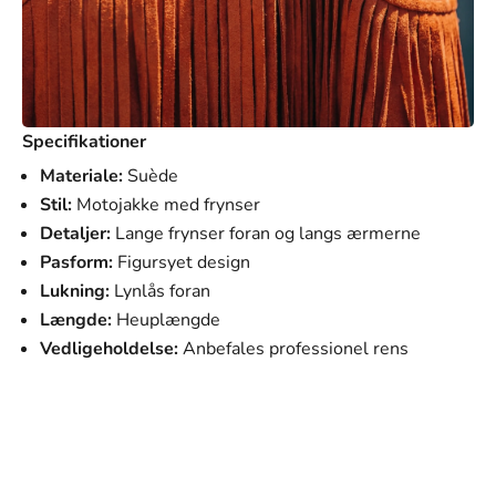
Specifikationer
Materiale:
Suède
Stil:
Motojakke med frynser
Detaljer:
Lange frynser foran og langs ærmerne
Pasform:
Figursyet design
Lukning:
Lynlås foran
Længde:
Heuplængde
Vedligeholdelse:
Anbefales professionel rens
SVANEN MODE
Vores mission
Vores mission er at tilbyde mænd tøj, der ikke kun ser
godt ud, men som også passer perfekt til deres hverdag
og personlige stil. Hvert stykke i vores kollektion er