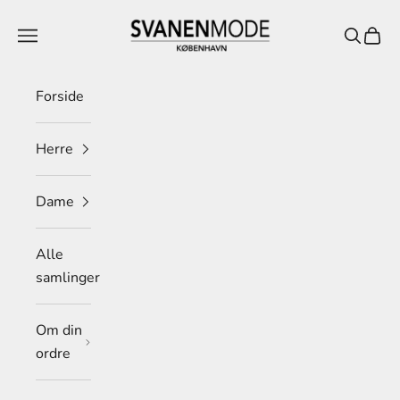
Spring til indhold
Svanen Mode
Menu
Søg
Indkø
Forside
Herre
Dame
Alle
samlinger
Om din
ordre