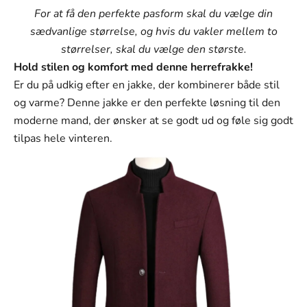
Farve
For at få den perfekte pasform skal du vælge din
Sort
sædvanlige størrelse, og hvis du vakler mellem to
størrelser, skal du vælge den største.
Grå
Hold stilen og komfort med denne herrefrakke!
Blå
Er du på udkig efter en jakke, der kombinerer både stil
og varme? Denne jakke er den perfekte løsning til den
Rød
moderne mand, der ønsker at se godt ud og føle sig godt
Størrelse:
tilpas hele vinteren.
XXS
Størrelse
XXS
XS
S
M