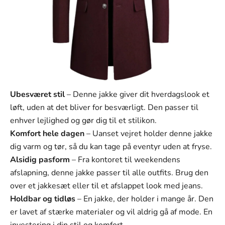
Γ
L
XL
Ubesværet stil
– Denne jakke giver dit hverdagslook et
løft, uden at det bliver for besværligt. Den passer til
enhver lejlighed og gør dig til et stilikon.
Komfort hele dagen
– Uanset vejret holder denne jakke
dig varm og tør, så du kan tage på eventyr uden at fryse.
Alsidig pasform
– Fra kontoret til weekendens
afslapning, denne jakke passer til alle outfits. Brug den
over et jakkesæt eller til et afslappet look med jeans.
Holdbar og tidløs
– En jakke, der holder i mange år. Den
er lavet af stærke materialer og vil aldrig gå af mode. En
investering i din stil og komfort.