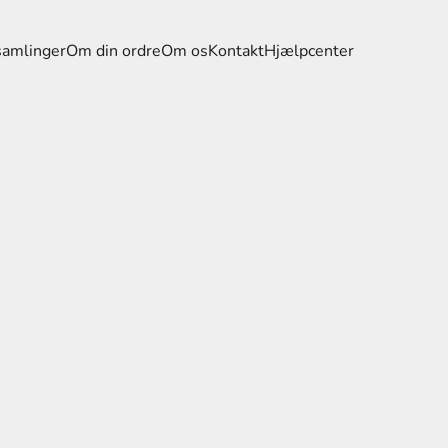
samlinger
Om din ordre
Om os
Kontakt
Hjælpcenter