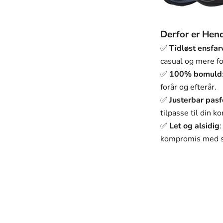
Derfor er Hend
✅
Tidløst ensfar
casual og mere fo
✅
100% bomuld
forår og efterår.
✅
Justerbar pas
tilpasse til din k
✅
Let og alsidig
kompromis med st