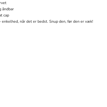
rvet
og åndbar
at cap
 enkelhed, når det er bedst. Snup den, før den er væk!
personlige stil. Hvert stykke i vores kollektion er
n.