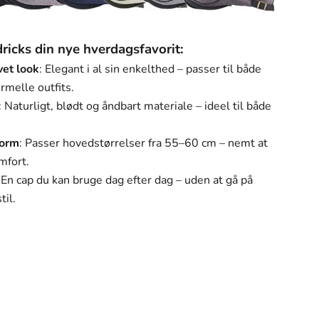
Γ
ricks din nye hverdagsfavorit:
vet look
: Elegant i al sin enkelthed – passer til både
rmelle outfits.
: Naturligt, blødt og åndbart materiale – ideel til både
form
: Passer hovedstørrelser fra 55–60 cm – nemt at
omfort.
: En cap du kan bruge dag efter dag – uden at gå på
il.