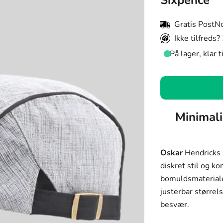
Sixpence
Gratis PostN
Ikke tilfreds?
På lager, klar 
Farve:
Grå
Farve
Minimali
Størrelse:
Grå
55-60cm (Juste
Mørkeblå
Oskar
Hendricks 
Størrelse
Sort
diskret stil og 
55-60cm (Justerb
bomuldsmateriale
Mørkegrå
justerbar størrel
Lysegrå
besvær.
Marineblå