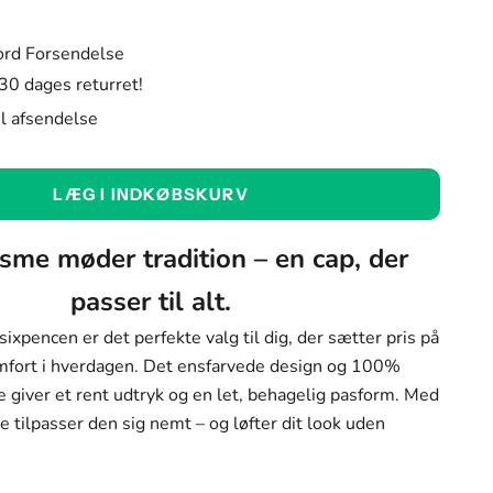
ord Forsendelse
 30 dages returret!
til afsendelse
LÆG I INDKØBSKURV
sme møder tradition – en cap, der
passer til alt.
rbar)
sixpencen er det perfekte valg til dig, der sætter pris på
komfort i hverdagen. Det ensfarvede design og 100%
ar)
 giver et rent udtryk og en let, behagelig pasform. Med
se tilpasser den sig nemt – og løfter dit look uden