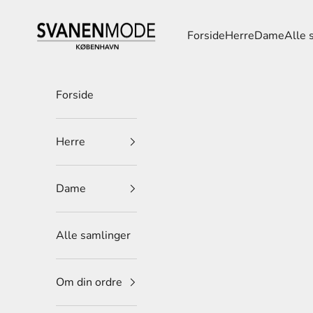
Spring til indhold
Svanen Mode
Forside
Herre
Dame
Alle 
Forside
Herre
Dame
Alle samlinger
Om din ordre