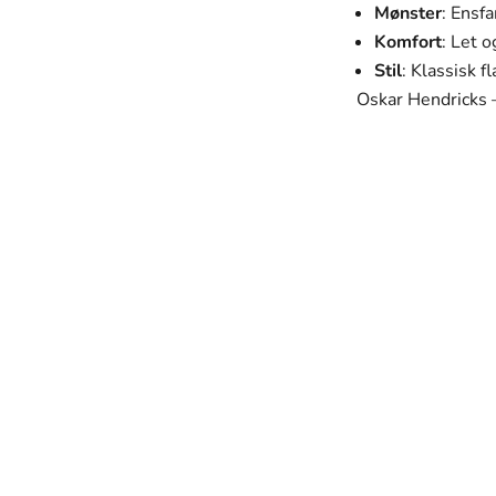
Mønster
: Ensfa
Komfort
: Let 
Stil
: Klassisk fl
Oskar Hendricks –
SVANEN MODE
Vores mission
 ser godt ud, men som også passer perfekt til deres hverdag og 
mhyggeligt udvalgt med fokus på kvalitet, holdbarhed og desig