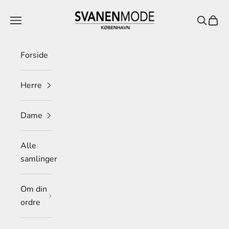
Spring til indhold
Svanen Mode
Menu
Søg
Indkø
Forside
Herre
Dame
Alle
samlinger
Om din
ordre