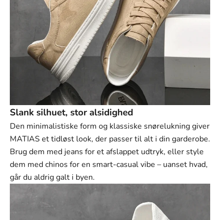
41
42
43
44
45
46
Slank silhuet, stor alsidighed
Den minimalistiske form og klassiske snørelukning giver
MATIAS et tidløst look, der passer til alt i din garderobe.
Brug dem med jeans for et afslappet udtryk, eller style
dem med chinos for en smart-casual vibe – uanset hvad,
går du aldrig galt i byen.