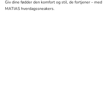
Giv dine fødder den komfort og stil, de fortjener – med
MATIAS hverdagssneakers.
SVANEN MODE
Vores mission
Vores mission er at tilbyde mænd tøj, der ikke kun ser
godt ud, men som også passer perfekt til deres hverdag
og personlige stil. Hvert stykke i vores kollektion er
omhyggeligt udvalgt med fokus på kvalitet, holdbarhed
og design.