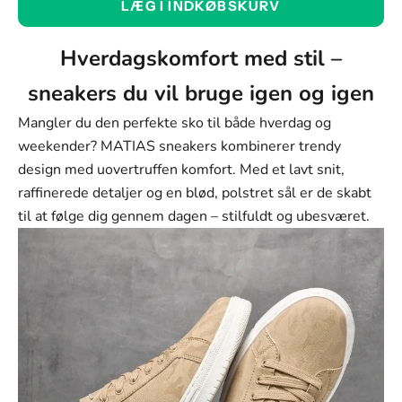
LÆG I INDKØBSKURV
Sort
Farve
Hverdagskomfort med stil –
Sort
sneakers du vil bruge igen og igen
Sand
Mangler du den perfekte sko til både hverdag og
Hvid
weekender? MATIAS sneakers kombinerer trendy
design med uovertruffen komfort. Med et lavt snit,
Størrelse:
raffinerede detaljer og en blød, polstret sål er de skabt
37
til at følge dig gennem dagen – stilfuldt og ubesværet.
Størrelse
37
38
39
40