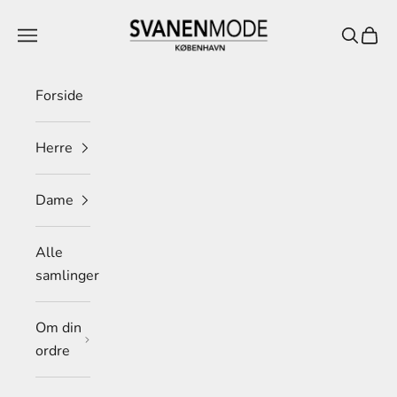
Spring til indhold
Svanen Mode
Menu
Søg
Indkø
Forside
Herre
Dame
Alle
samlinger
Om din
ordre