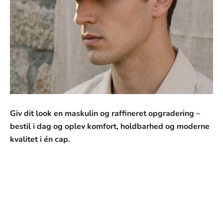
Giv dit look en maskulin og raffineret opgradering –
bestil i dag og oplev komfort, holdbarhed og moderne
kvalitet i én cap.
SVANEN MODE
Vores mission
Vores mission er at tilbyde mænd tøj, der ikke kun ser
godt ud, men som også passer perfekt til deres hverdag
og personlige stil. Hvert stykke i vores kollektion er
omhyggeligt udvalgt med fokus på kvalitet, holdbarhed