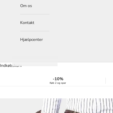
Om os
Kontakt
Hjælpcenter
Indkøbskurv
-10%
Køb 2 og spar