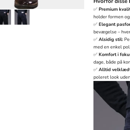
Hvorfor disse 
✅
Premium kvalit
holder formen og
✅
Elegant pasfo
bevægelse – hver
✅
Alsidig stil:
Per
med en enkel polo
✅
Komfort i foku
dage, både på kon
✅
Alltid velklæd
poleret look ude