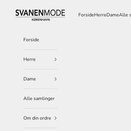
Spring til indhold
Svanen Mode
Forside
Herre
Dame
Alle 
Forside
Herre
Dame
Alle samlinger
Om din ordre