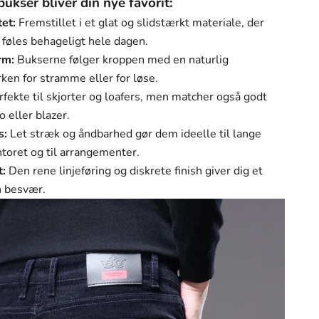
Γ
bukser bliver din nye favorit:
et:
Fremstillet i et glat og slidstærkt materiale, der
 føles behageligt hele dagen.
rm:
Bukserne følger kroppen med en naturlig
ken for stramme eller for løse.
fekte til skjorter og loafers, men matcher også godt
 eller blazer.
s:
Let stræk og åndbarhed gør dem ideelle til lange
toret og til arrangementer.
t:
Den rene linjeføring og diskrete finish giver dig et
n besvær.