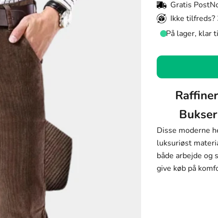
Gratis PostN
Ikke tilfreds?
På lager, klar 
Farve:
Sort
Farve
Raffiner
Størrelse:
Sort
Bukser
S
Lys Khaki
Disse moderne he
Størrelse
Rødvin
luksuriøst materia
S
både arbejde og s
Blå
M
give køb på komfo
Brun
L
XL