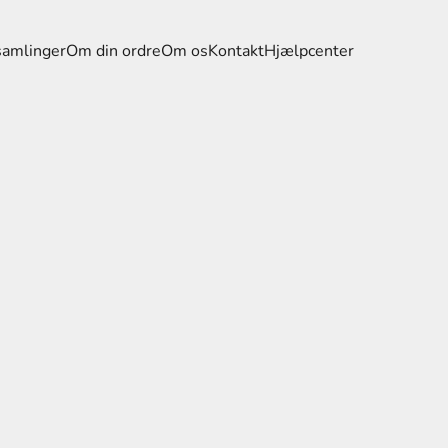
samlinger
Om din ordre
Om os
Kontakt
Hjælpcenter