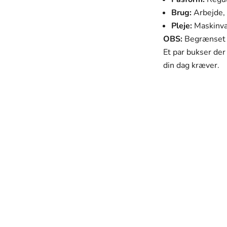
Brug:
Arbejde, 
Pleje:
Maskinvas
OBS:
Begrænset an
Et par bukser der 
din dag kræver.
SVANEN MODE
Vores mission
 ser godt ud, men som også passer perfekt til deres hverdag og 
mhyggeligt udvalgt med fokus på kvalitet, holdbarhed og desig