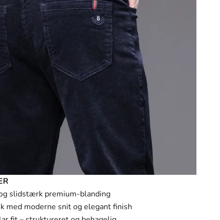
ER
og slidstærk premium-blanding
k med moderne snit og elegant finish
r fit – struktureret og behagelig