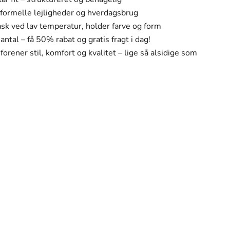
formelle lejligheder og hverdagsbrug
k ved lav temperatur, holder farve og form
tal – få 50% rabat og gratis fragt i dag!
forener stil, komfort og kvalitet – lige så alsidige som
personlige stil. Hvert stykke i vores kollektion er
n.