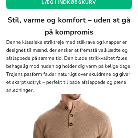
LÆG I INDKØBSKURV
Khaki
Farve
Stil, varme og komfort – uden at gå
Khaki
på kompromis
Lysegrå
Denne klassiske striktrøje med ståkrave og knapper er
Mørkegrøn
designet til mænd, der ønsker at fremstå velklædte og
afslappede på samme tid. Den bløde strikkvalitet føles
Brun
behagelig mod huden og holder dig varm på kølige dage.
Sort
Trøjens pasform falder naturligt over skuldrene og giver
et skarpt udtryk – perfekt til både afslappede og pæne
Størrelse:
anledninger.
S (60-70kg)
Størrelse
S (60-70kg)
M (70-80kg)