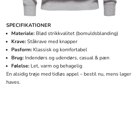
SPECIFIKATIONER
Materiale:
Blød strikkvalitet (bomuldsblanding)
Krave:
Ståkrave med knapper
Pasform:
Klassisk og komfortabel
Brug:
Indendørs og udendørs, casual & pæn
Følelse:
Let, varm og behagelig
En alsidig trøje med tidløs appel – bestil nu, mens lager
haves.
SVANEN MODE
Vores mission
Vores mission er at tilbyde mænd tøj, der ikke kun ser
godt ud, men som også passer perfekt til deres hverdag
og personlige stil. Hvert stykke i vores kollektion er
omhyggeligt udvalgt med fokus på kvalitet, holdbarhed