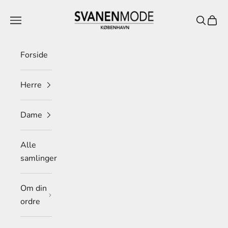
Spring til indhold
Svanen Mode
Menu
Søg
Indkø
Forside
Herre
Dame
Alle
samlinger
Om din
ordre