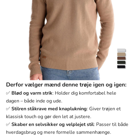
L (80-90kg)
XL (90-100kg)
2XL (100-110kg)
Derfor vælger mænd denne trøje igen og igen:
✅
Blød og varm strik
: Holder dig komfortabel hele
dagen – både inde og ude.
✅
Stilren ståkrave med knaplukning
: Giver trøjen et
klassisk touch og gør den let at justere.
✅
Skaber en selvsikker og velplejet stil
: Passer til både
hverdagsbrug og mere formelle sammenhænge.