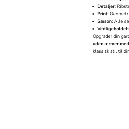
Detaljer:
Ribstr
Print:
Geometri
Sæson:
Alle s
Vedligeholdels
Opgrader din ga
uden ærmer med 
klassisk stil til 
SVANEN MODE
Vores mission
 ser godt ud, men som også passer perfekt til deres hverdag og 
mhyggeligt udvalgt med fokus på kvalitet, holdbarhed og desig