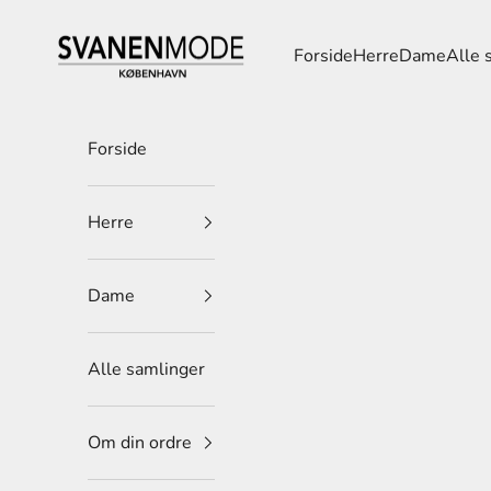
Spring til indhold
Svanen Mode
Forside
Herre
Dame
Alle 
Forside
Herre
Dame
Alle samlinger
Om din ordre