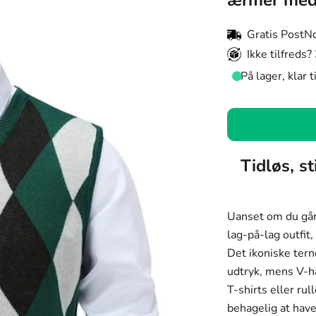
ærmer med 
Gratis PostN
Ikke tilfreds?
På lager, klar 
Farve:
Sort
Farve
Tidløs, st
Størrelse:
Sort
S
Grå
Uanset om du går 
Størrelse
Mørkegrøn
lag-på-lag outfit
S
Det ikoniske tern
Kaffe
M
udtryk, mens V-h
Mørkegrå
T-shirts eller ru
L
behagelig at have
Kongeblå