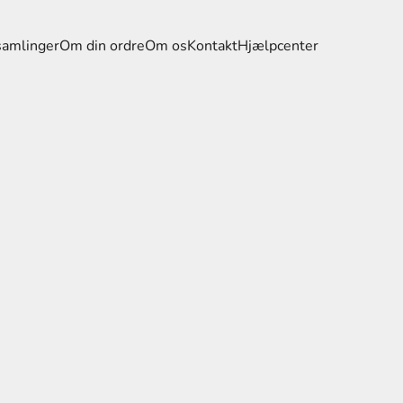
samlinger
Om din ordre
Om os
Kontakt
Hjælpcenter