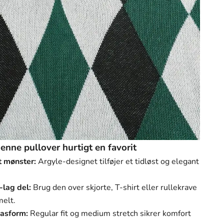
Γ
denne pullover hurtigt en favorit
t mønster:
Argyle-designet tilføjer et tidløst og elegant
-lag del:
Brug den over skjorte, T-shirt eller rullekrave
melt.
asform:
Regular fit og medium stretch sikrer komfort