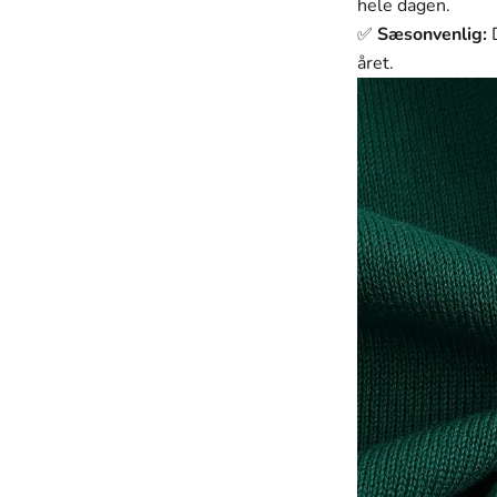
hele dagen.
✅
Sæsonvenlig:
D
året.