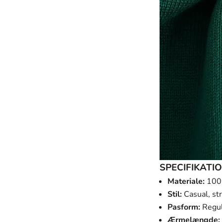
SPECIFIKATI
Materiale:
100%
Stil:
Casual, st
Pasform:
Regul
Ærmelængde: