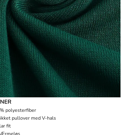
ONER
 polyesterfiber
rikket pullover med V-hals
ar fit
Ærmeløs