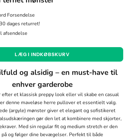
ternet mønster
ord Forsendelse
 30 dages returret!
til afsendelse
LÆG I INDKØBSKURV
ilfuld og alsidig – en must-have til
enhver garderobe
efter et klassisk preppy look eller vil skabe en casual
, er denne maveløse herre pullover et essentielt valg.
ede (argyle) mønster giver et elegant og sofistikeret
alsudskæringen gør den let at kombinere med skjorter,
llekraver. Med sin regular fit og medium stretch er den
 på og følger dine bevægelser. Perfekt til både