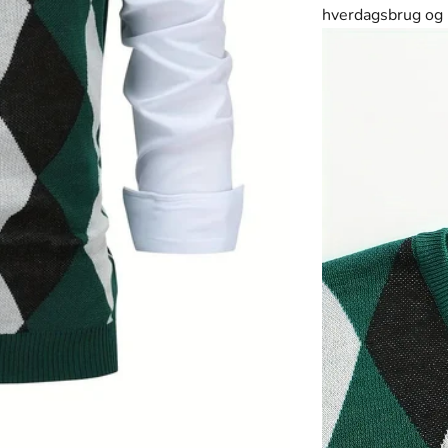
XL
hverdagsbrug og
karmosinrød