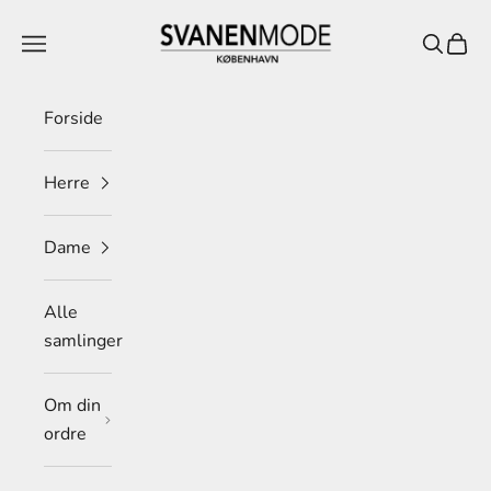
Spring til indhold
Svanen Mode
Menu
Søg
Indkø
Forside
Herre
Dame
Alle
samlinger
Om din
ordre