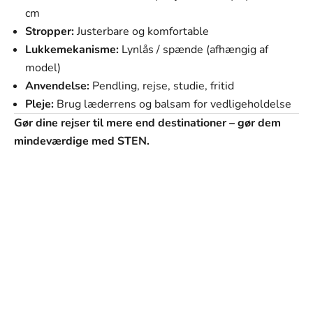
cm
Stropper:
Justerbare og komfortable
Lukkemekanisme:
Lynlås / spænde (afhængig af
model)
Anvendelse:
Pendling, rejse, studie, fritid
Pleje:
Brug læderrens og balsam for vedligeholdelse
Gør dine rejser til mere end destinationer – gør dem
mindeværdige med STEN.
SVANEN MODE
Vores mission
Vores mission er at tilbyde mænd tøj, der ikke kun ser
godt ud, men som også passer perfekt til deres hverdag
og personlige stil. Hvert stykke i vores kollektion er
omhyggeligt udvalgt med fokus på kvalitet, holdbarhed
og design.