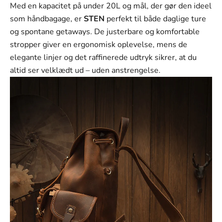
Γ
Med en kapacitet på under 20L og mål, der gør den ideel
som håndbagage, er
STEN
perfekt til både daglige ture
og spontane getaways. De justerbare og komfortable
stropper giver en ergonomisk oplevelse, mens de
elegante linjer og det raffinerede udtryk sikrer, at du
altid ser velklædt ud – uden anstrengelse.