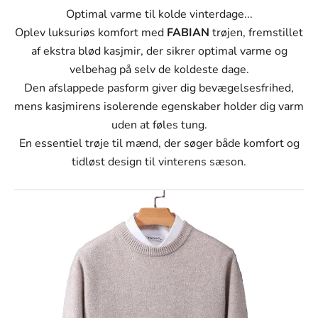
Farve
O
ptimal varme til kolde vinterdage...
Sort
Oplev luksuriøs komfort med
FABIAN
trøjen, fremstillet
af ekstra blød kasjmir, der sikrer optimal varme og
Mørkeblå
velbehag på selv de koldeste dage.
Rød
Den afslappede pasform giver dig bevægelsesfrihed,
mens kasjmirens isolerende egenskaber holder dig varm
Kamel
uden at føles tung.
Abrikos
En essentiel trøje til mænd, der søger både komfort og
tidløst design til vinterens sæson.
Fluorescerende blå
Størrelse:
M
Størrelse
M
L