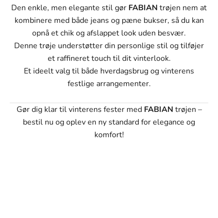
Den enkle, men elegante stil gør
FABIAN
trøjen nem at
kombinere med både jeans og pæne bukser, så du kan
opnå et chik og afslappet look uden besvær.
Denne trøje understøtter din personlige stil og tilføjer
et raffineret touch til dit vinterlook.
Et ideelt valg til både hverdagsbrug og vinterens
festlige arrangementer.
Gør dig klar til vinterens fester med
FABIAN
trøjen –
bestil nu og oplev en ny standard for elegance og
komfort!
SVANEN MODE
Vores mission
Vores mission er at tilbyde mænd tøj, der ikke kun ser
godt ud, men som også passer perfekt til deres hverdag
og personlige stil. Hvert stykke i vores kollektion er
omhyggeligt udvalgt med fokus på kvalitet, holdbarhed