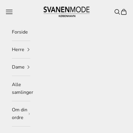
Spring til indhold
Svanen Mode
Menu
Søg
Indkø
Forside
Herre
Dame
Alle
samlinger
Om din
ordre