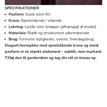
SPECIFIKATIONER
Pasform:
Slank (slim fit)
Krave:
Opretstående / stående
Lukning:
Lynlås eller knapper (afhængigt af model)
Materiale:
Blødt og struktureret ydermateriale
Brug:
Formelle lejligheder, events, hverdagsbrug
Elegant herrejakke med opretstående krave og slank
pasform er et stærkt statement – subtilt, men markant.
Tilføj den til garderoben og tag din stil et niveau op.
SVANEN MODE
Vores mission
Vores mission er at tilbyde mænd tøj, der ikke kun ser
godt ud, men som også passer perfekt til deres hverdag
og personlige stil. Hvert stykke i vores kollektion er
omhyggeligt udvalgt med fokus på kvalitet, holdbarhed
og design.