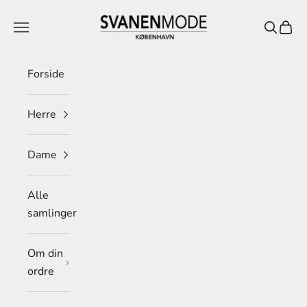
Spring til indhold
Svanen Mode
Menu
Søg
Indkø
Forside
Herre
Dame
Alle
samlinger
Om din
ordre