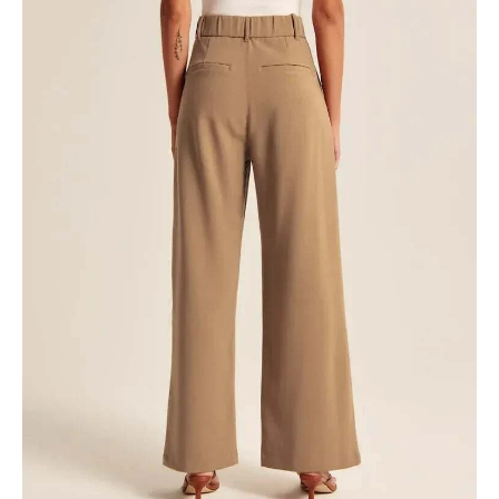
S
M
L
XL
2XL
3XL
4XL
5XL