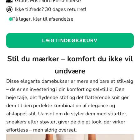
Gratis PostNord Forsendelse
Ikke tilfreds? 30 dages returret!
På lager, klar til afsendelse
Farve:
LÆG I INDKØBSKURV
Khaki
Farve
Stil du mærker – komfort du ikke vil
Khaki
undvære
Sort
Disse elegante damebukser er mere end bare et stilvalg
Beige
– de er en investering i din komfort og selvtillid. Den
høje talje, det flydende stof og det flatterende snit gør
Størrelse:
dem til den perfekte kombination af elegance og
XS
afslappet stil. Uanset om du styler dem med stiletter,
sneakers eller støvler, giver de dig et look, der virker
Størrelse
effortless – men aldrig overset.
XS