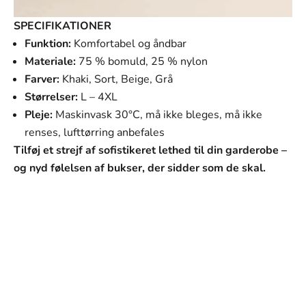
SPECIFIKATIONER
Funktion:
Komfortabel og åndbar
Materiale:
75 % bomuld, 25 % nylon
Farver:
Khaki, Sort, Beige, Grå
Størrelser:
L – 4XL
Pleje:
Maskinvask 30°C, må ikke bleges, må ikke
renses, lufttørring anbefales
Tilføj et strejf af sofistikeret lethed til din garderobe –
og nyd følelsen af bukser, der sidder som de skal.
SVANEN MODE
Vores mission
Vores mission er at tilbyde mænd tøj, der ikke kun ser
godt ud, men som også passer perfekt til deres hverdag
og personlige stil. Hvert stykke i vores kollektion er
omhyggeligt udvalgt med fokus på kvalitet, holdbarhed
og design.