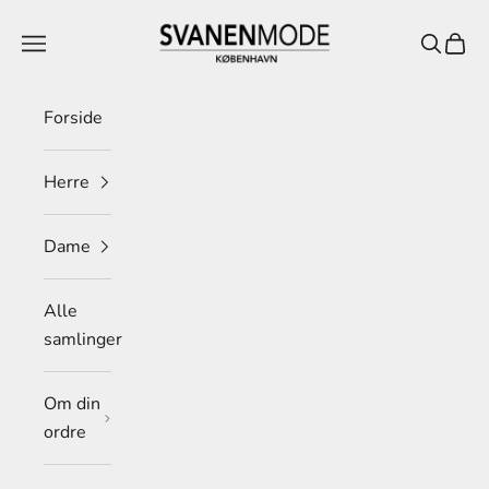
Spring til indhold
Svanen Mode
Menu
Søg
Indkø
Forside
Herre
Dame
Alle
samlinger
Om din
ordre