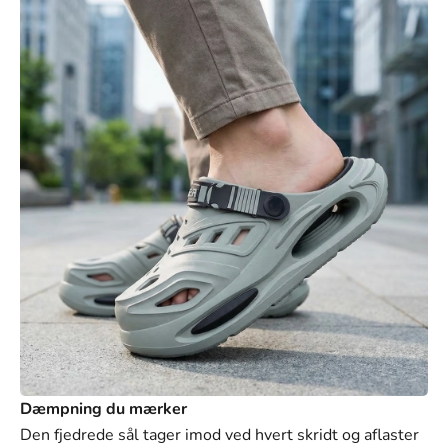
42-43
44-45
Dæmpning du mærker
Den fjedrede sål tager imod ved hvert skridt og aflaster