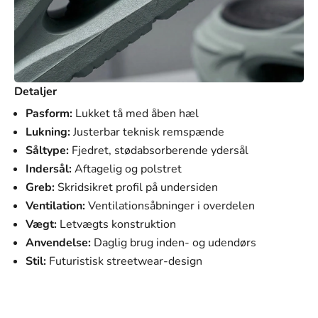
Detaljer
Pasform:
Lukket tå med åben hæl
Lukning:
Justerbar teknisk remspænde
Såltype:
Fjedret, stødabsorberende ydersål
Indersål:
Aftagelig og polstret
Greb:
Skridsikret profil på undersiden
Ventilation:
Ventilationsåbninger i overdelen
Vægt:
Letvægts konstruktion
Anvendelse:
Daglig brug inden- og udendørs
Stil:
Futuristisk streetwear-design
SVANEN MODE
Vores mission