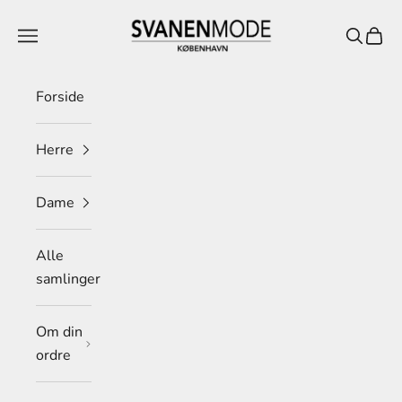
Spring til indhold
Svanen Mode
Menu
Søg
Indkø
Forside
Herre
Dame
Alle
samlinger
Om din
ordre