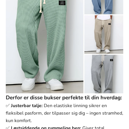
Mørkegrøn
Lilla
Størrelse:
S
Størrelse
S
M
L
XL
Derfor er disse bukser perfekte til din hverdag:
2XL
✅
Justerbar talje:
Den elastiske linning sikrer en
3XL
fleksibel pasform, der tilpasser sig dig – ingen stramhed,
kun komfort.
4XL
✅
Løstsiddende og rummelige ben:
Giver total