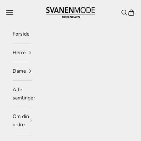
Spring til indhold
Svanen Mode
Menu
Søg
Indkø
Forside
Herre
Dame
Alle
samlinger
Om din
ordre