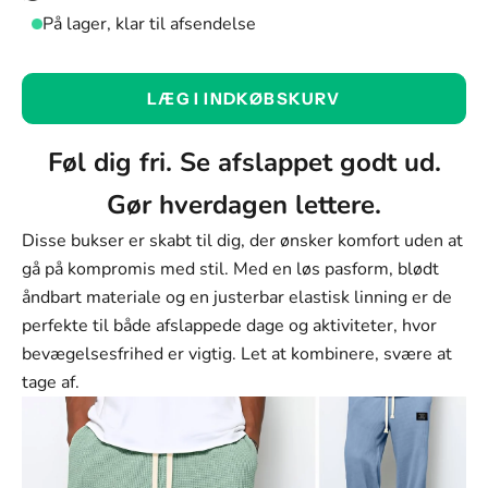
På lager, klar til afsendelse
Farve:
LÆG I INDKØBSKURV
Lyseblå
Farve
Føl dig fri. Se afslappet godt ud.
Lyseblå
Gør hverdagen lettere.
Hvid
Disse bukser er skabt til dig, der ønsker komfort uden at
Grå
gå på kompromis med stil. Med en løs pasform, blødt
åndbart materiale og en justerbar elastisk linning er de
Khaki
perfekte til både afslappede dage og aktiviteter, hvor
Grøn
bevægelsesfrihed er vigtig. Let at kombinere, svære at
tage af.
Blå
Sort
Mørkebrun