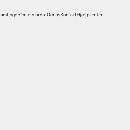
samlinger
Om din ordre
Om os
Kontakt
Hjælpcenter