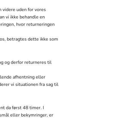
n videre uden for vores
 kan vi ikke behandle en
neringen, hvor returneringen
 os, betragtes dette ikke som
ng og derfor returneres til
ende afhentning eller
er vi situationen fra sag til
nt da først 48 timer. I
smål eller bekymringer, er