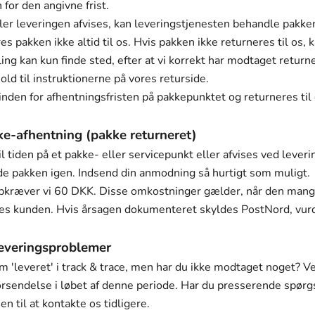
 for den angivne frist.
ler leveringen afvises, kan leveringstjenesten behandle pakke
res pakken ikke altid til os. Hvis pakken ikke returneres til os,
ling kan kun finde sted, efter at vi korrekt har modtaget retur
old til instruktionerne på vores
returside
.
inden for afhentningsfristen på pakkepunktet og returneres til
ke-afhentning (pakke returneret)
l tiden på et pakke- eller servicepunkt eller afvises ved leveri
de pakken igen. Indsend din anmodning så hurtigt som muligt.
pkræver vi 60 DKK. Disse omkostninger gælder, når den mangl
des kunden. Hvis årsagen dokumenteret skyldes PostNord, vurder
leveringsproblemer
m 'leveret' i track & trace, men har du ikke modtaget noget? Ve
orsendelse i løbet af denne periode. Har du presserende spørg
 til at kontakte os tidligere.