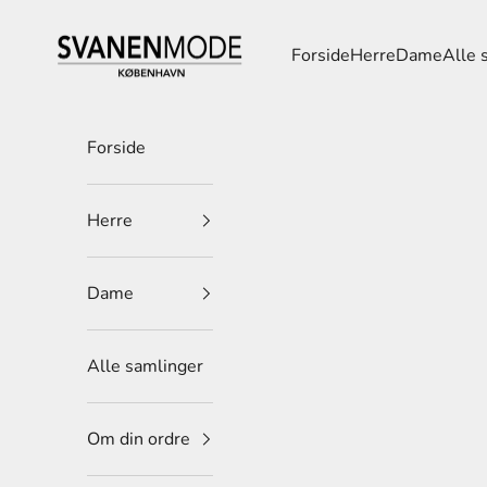
Spring til indhold
Svanen Mode
Forside
Herre
Dame
Alle 
Forside
Herre
Dame
Alle samlinger
Om din ordre