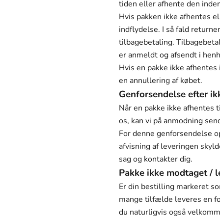
tiden eller afhente den inden
Hvis pakken ikke afhentes el
indflydelse. I så fald returne
tilbagebetaling. Tilbagebeta
er anmeldt og afsendt i henh
Hvis en pakke ikke afhentes 
en annullering af købet.
Genforsendelse efter ik
Når en pakke ikke afhentes ti
os, kan vi på anmodning sen
For denne genforsendelse o
afvisning af leveringen skyl
sag og kontakter dig.
Pakke ikke modtaget / 
Er din bestilling markeret so
mange tilfælde leveres en f
du naturligvis også velkommen