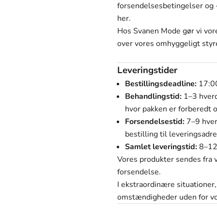
forsendelsesbetingelser og -
her.
Hos Svanen Mode gør vi vore
over vores omhyggeligt styr
Leveringstider
Bestillingsdeadline:
17:00
Behandlingstid:
1–3 hverda
hvor pakken er forberedt o
Forsendelsestid:
7–9 hverd
bestilling til leveringsadr
Samlet leveringstid:
8–12 
Vores produkter sendes fra v
forsendelse.
I ekstraordinære situationer
omstændigheder uden for vor