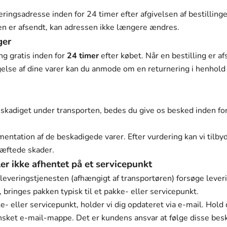
ingsadresse inden for 24 timer efter afgivelsen af bestilling
gen er afsendt, kan adressen ikke længere ændres.
ger
ng gratis inden for
24 timer
efter købet. Når en bestilling er af
else af dine varer kan du anmode om en returnering i henhold 
kadiget under transporten, bedes du give os besked inden fo
tation af de beskadigede varer. Efter vurdering kan vi tilbyd
kræftede skader.
er ikke afhentet på et servicepunkt
leveringstjenesten (afhængigt af transportøren) forsøge leveri
, bringes pakken typisk til et pakke- eller servicepunkt.
ke- eller servicepunkt, holder vi dig opdateret via e-mail. Hold
ønsket e-mail-mappe. Det er kundens ansvar at følge disse bes