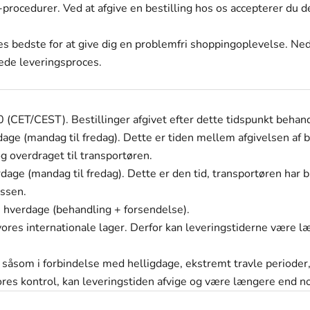
procedurer. Ved at afgive en bestilling hos os accepterer du de
s bedste for at give dig en problemfri shoppingoplevelse. Ned
ede leveringsproces.
 (CET/CEST). Bestillinger afgivet efter dette tidspunkt beha
ge (mandag til fredag). Dette er tiden mellem afgivelsen af b
g overdraget til transportøren.
age (mandag til fredag). Dette er den tid, transportøren har br
essen.
hverdage (behandling + forsendelse).
ores internationale lager. Derfor kan leveringstiderne være l
, såsom i forbindelse med helligdage, ekstremt travle perioder,
es kontrol, kan leveringstiden afvige og være længere end n