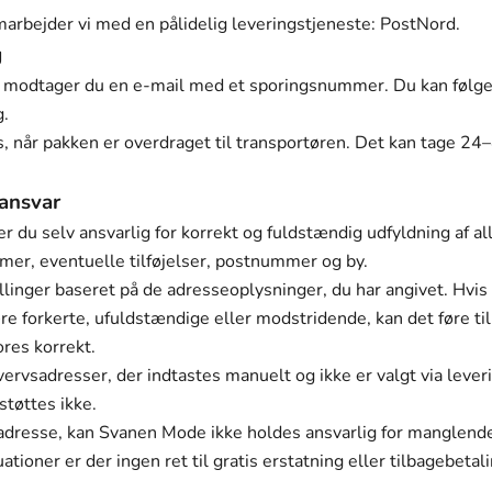
arbejder vi med en pålidelig leveringstjeneste: PostNord.
g
dt, modtager du en e-mail med et sporingsnummer. Du kan følge
g
.
 når pakken er overdraget til transportøren. Det kan tage 24–
ansvar
 er du selv ansvarlig for korrekt og fuldstændig udfyldning af a
r, eventuelle tilføjelser, postnummer og by.
linger baseret på de adresseoplysninger, du har angivet. Hvis
re forkerte, ufuldstændige eller modstridende, kan det føre til f
ores korrekt.
ervsadresser, der indtastes manuelt og ikke er valgt via leveri
tøttes ikke.
t adresse, kan Svanen Mode ikke holdes ansvarlig for manglend
uationer er der ingen ret til gratis erstatning eller tilbagebetali