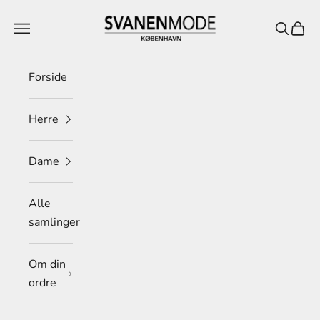
Spring til indhold
Svanen Mode
Menu
Søg
Indkø
Forside
Herre
Dame
Alle
samlinger
Om din
ordre