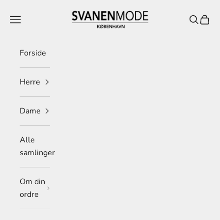
Spring til indhold
Svanen Mode
Menu
Søg
Indkø
Forside
Herre
Dame
Alle
samlinger
Om din
ordre