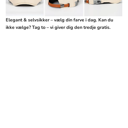
Elegant & selvsikker – vælg din farve i dag. Kan du
ikke vælge? Tag to – vi giver dig den tredje gratis.
SVANEN MODE
Vores mission
Vores mission er at tilbyde mænd tøj, der ikke kun ser
godt ud, men som også passer perfekt til deres hverdag
og personlige stil. Hvert stykke i vores kollektion er
omhyggeligt udvalgt med fokus på kvalitet, holdbarhed
og design.