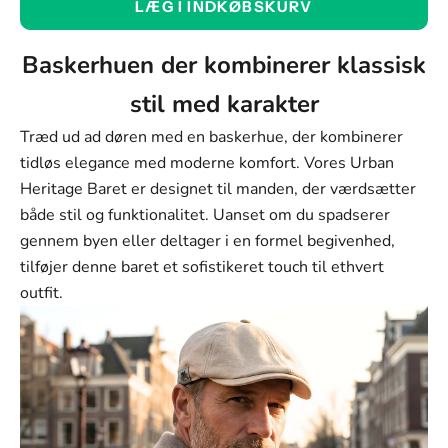
LÆG I INDKØBSKURV
Beige
Farve
Baskerhuen der kombinerer klassisk
Beige
stil med karakter
Blå
Træd ud ad døren med en baskerhue, der kombinerer
Sort
tidløs elegance med moderne komfort. Vores Urban
Heritage Baret er designet til manden, der værdsætter
Rød
både stil og funktionalitet. Uanset om du spadserer
Gul
gennem byen eller deltager i en formel begivenhed,
tilføjer denne baret et sofistikeret touch til ethvert
outfit.