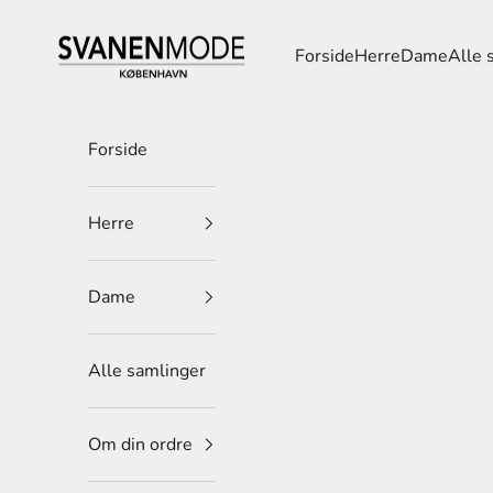
Spring til indhold
Svanen Mode
Forside
Herre
Dame
Alle 
Forside
Herre
Dame
Alle samlinger
Om din ordre