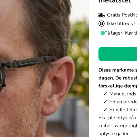
metalstel
Gratis PostN
Ikke tilfreds?
På lager, klar 
Kontaktlinsers fa
Sort
Kontaktlinsers fa
Disse markante so
Sort
dagen. De robust
forskellige dæm
Sølv
Manuel inds
Guld
Polarisered
Rundt stel m
Skarpt sollys på 
kniber uvægerlig
oplyste gader.