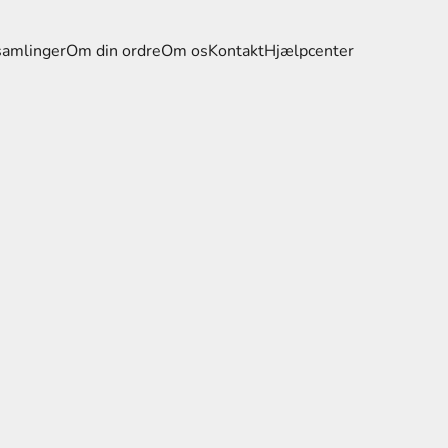
samlinger
Om din ordre
Om os
Kontakt
Hjælpcenter