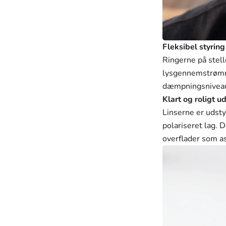
Fleksibel styring
Ringerne på stel
lysgennemstrømni
dæmpningsniveaue
Klart og roligt u
Linserne er udsty
polariseret lag. 
overflader som as