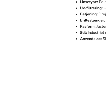
Linsetype:
Pola
Uv-filtrering:
U
Betjening:
Drej
Brillestænger:
Pasform:
Juste
Stil:
Industriel
Anvendelse:
Sk
SVANEN MODE
Vores mission
 ser godt ud, men som også passer perfekt til deres hverdag og 
mhyggeligt udvalgt med fokus på kvalitet, holdbarhed og desig