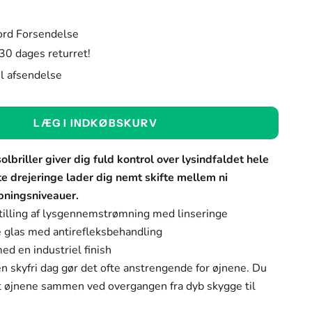
ord Forsendelse
 30 dages returret!
til afsendelse
rve:
LÆG I INDKØBSKURV
rve
lbriller giver dig fuld kontrol over lysindfaldet hele
e drejeringe lader dig nemt skifte mellem ni
pningsniveauer.
tilling af lysgennemstrømning med linseringe
e glas med antirefleksbehandling
ed en industriel finish
en skyfri dag gør det ofte anstrengende for øjnene. Du
t øjnene sammen ved overgangen fra dyb skygge til