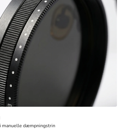
d
 manuelle dæmpningstrin