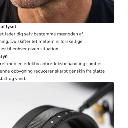
Γ
 af lyset
let lader dig selv bestemme mængden af
ng. Du skifter let mellem ni forskellige
r til enhver given situation.
dsyn
ret med en effektiv antirefleksbehandling samt et
Denne opbygning reducerer skarpt genskin fra glatte
falt og vand.