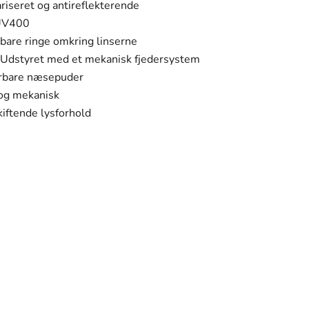
riseret og antireflekterende
V400
bare ringe omkring linserne
Udstyret med et mekanisk fjedersystem
rbare næsepuder
 og mekanisk
iftende lysforhold
personlige stil. Hvert stykke i vores kollektion er
n.