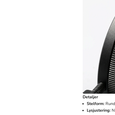
Detaljer
Stelform:
Run
Lysjustering:
Ni