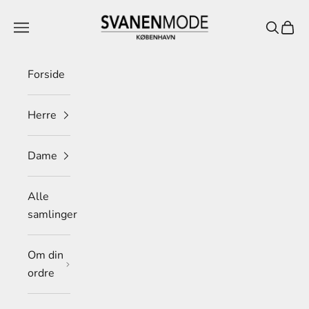
Spring til indhold
Svanen Mode
Menu
Søg
Indkø
Forside
Herre
Dame
Alle
samlinger
Om din
ordre