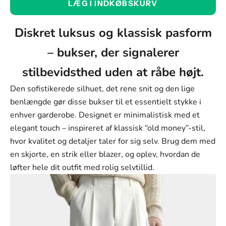
LÆG I INDKØBSKURV
Mørkegrå
Farve
Diskret luksus og klassisk pasform
Mørkegrå
– bukser, der signalerer
Hvid
stilbevidsthed uden at råbe højt.
Sort
Den sofistikerede silhuet, det rene snit og den lige
Størrelse:
benlængde gør disse bukser til et essentielt stykke i
enhver garderobe. Designet er minimalistisk med et
M
elegant touch – inspireret af klassisk “old money”-stil,
Størrelse
hvor kvalitet og detaljer taler for sig selv. Brug dem med
M
en skjorte, en strik eller blazer, og oplev, hvordan de
løfter hele dit outfit med rolig selvtillid.
L
XL
2XL