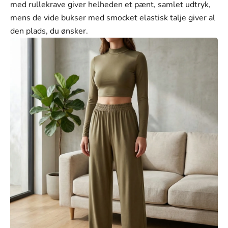
M
med rullekrave giver helheden et pænt, samlet udtryk,
mens de vide bukser med smocket elastisk talje giver al
L
den plads, du ønsker.