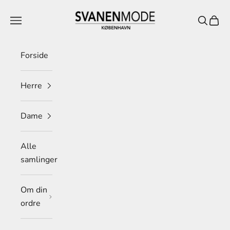
Spring til indhold
Svanen Mode
Menu
Søg
Indkø
Forside
Herre
Dame
Alle
samlinger
Om din
ordre