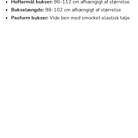
Hoftermål bukser:
96-112 cm afhængigt af størrelse
Bukselængde:
98-102 cm afhængigt af størrelse
Pasform bukser:
Vide ben med smocket elastisk talje
SVANEN MODE
Vores mission
Vores mission er at tilbyde mænd tøj, der ikke kun ser
godt ud, men som også passer perfekt til deres hverdag
og personlige stil. Hvert stykke i vores kollektion er
omhyggeligt udvalgt med fokus på kvalitet, holdbarhed
og design.