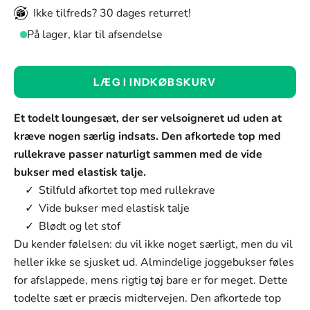
Ikke tilfreds? 30 dages returret!
På lager, klar til afsendelse
Farve:
LÆG I INDKØBSKURV
Blå
Farve
Et todelt loungesæt, der ser velsoigneret ud uden at
Blå
kræve nogen særlig indsats. Den afkortede top med
rullekrave passer naturligt sammen med de vide
Brun
bukser med elastisk talje.
Sort
Stilfuld afkortet top med rullekrave
Vide bukser med elastisk talje
Størrelse:
Blødt og let stof
S
Du kender følelsen: du vil ikke noget særligt, men du vil
heller ikke se sjusket ud. Almindelige joggebukser føles
Størrelse
for afslappede, mens rigtig tøj bare er for meget. Dette
S
todelte sæt er præcis midtervejen. Den afkortede top