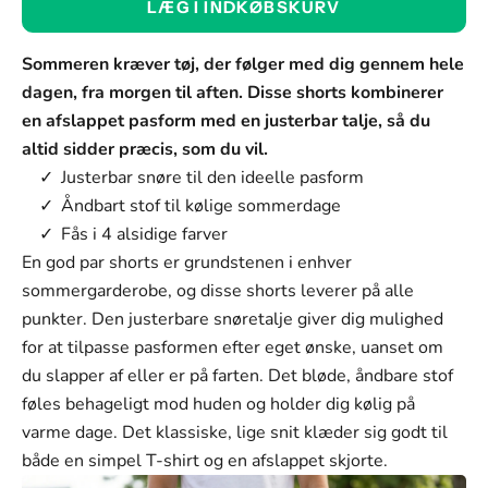
LÆG I INDKØBSKURV
Blå
Farve
Sommeren kræver tøj, der følger med dig gennem hele
Blå
dagen, fra morgen til aften. Disse shorts kombinerer
en afslappet pasform med en justerbar talje, så du
Grøn
altid sidder præcis, som du vil.
Sort
Justerbar snøre til den ideelle pasform
Åndbart stof til kølige sommerdage
Lysegrøn
Fås i 4 alsidige farver
Størrelse:
En god par shorts er grundstenen i enhver
sommergarderobe, og disse shorts leverer på alle
M (28-29)
punkter. Den justerbare snøretalje giver dig mulighed
Størrelse
for at tilpasse pasformen efter eget ønske, uanset om
M (28-29)
du slapper af eller er på farten. Det bløde, åndbare stof
føles behageligt mod huden og holder dig kølig på
L (30-31)
varme dage. Det klassiske, lige snit klæder sig godt til
XL (32-33)
både en simpel T-shirt og en afslappet skjorte.