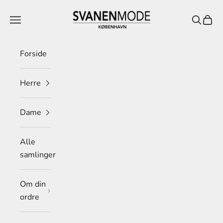
Spring til indhold
Svanen Mode
Menu
Søg
Indkø
Forside
Herre
Dame
Alle
samlinger
Om din
ordre