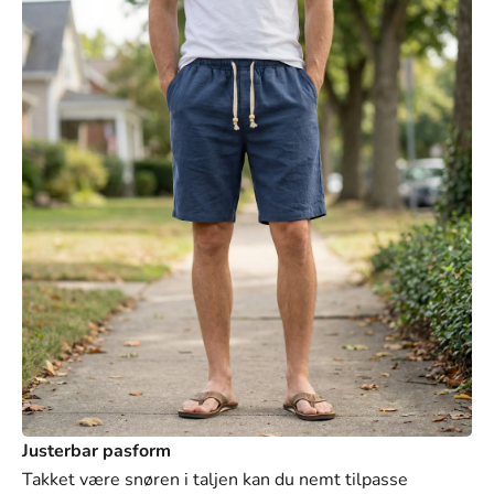
2XL (34-35)
3XL (36-38)
4XL (39-40)
5XL (42-44)
Justerbar pasform
Takket være snøren i taljen kan du nemt tilpasse