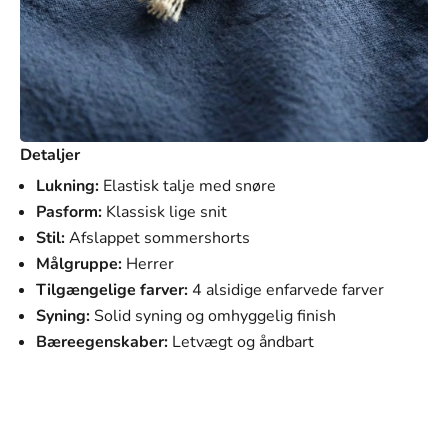
Detaljer
Lukning:
Elastisk talje med snøre
Pasform:
Klassisk lige snit
Stil:
Afslappet sommershorts
Målgruppe:
Herrer
Tilgængelige farver:
4 alsidige enfarvede farver
Syning:
Solid syning og omhyggelig finish
Bæreegenskaber:
Letvægt og åndbart
SVANEN MODE
Vores mission
Vores mission er at tilbyde mænd tøj, der ikke kun ser