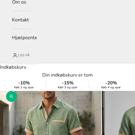
Om os
Kontakt
Hjælpcenter
LOG PÅ
Indkøbskurv
Din indkøbskurv er tom
-10%
-15%
-20%
Køb 2 og spar
Køb 3 og spar
Køb 4 og spar
Zoom