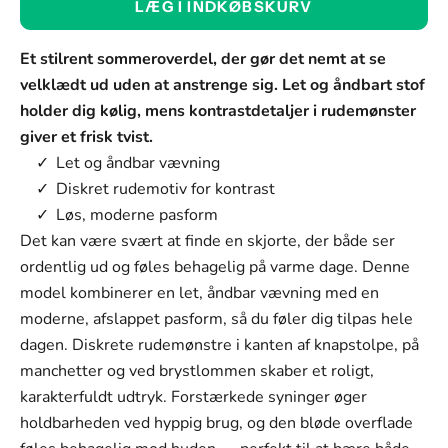
LÆG I INDKØBSKURV
Grøn
Farve
Et stilrent sommeroverdel, der gør det nemt at se
Grøn
velklædt ud uden at anstrenge sig. Let og åndbart stof
holder dig kølig, mens kontrastdetaljer i rudemønster
Khaki
giver et frisk tvist.
Blå
Let og åndbar vævning
Diskret rudemotiv for kontrast
Størrelse:
Løs, moderne pasform
3XS
Det kan være svært at finde en skjorte, der både ser
ordentlig ud og føles behagelig på varme dage. Denne
Størrelse
model kombinerer en let, åndbar vævning med en
3XS
moderne, afslappet pasform, så du føler dig tilpas hele
2XS
dagen. Diskrete rudemønstre i kanten af knapstolpe, på
manchetter og ved brystlommen skaber et roligt,
XS
karakterfuldt udtryk. Forstærkede syninger øger
S
holdbarheden ved hyppig brug, og den bløde overflade