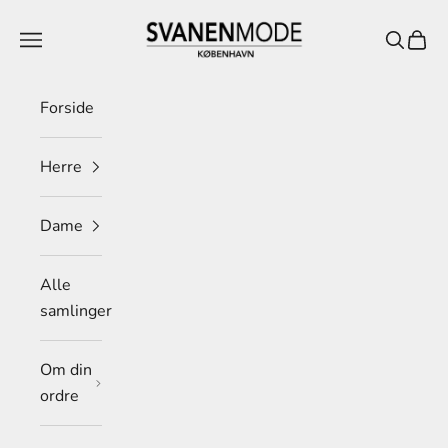
Spring til indhold
Svanen Mode
Menu
Søg
Indkø
Forside
Herre
Dame
Alle
samlinger
Om din
ordre