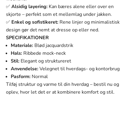
Γ
2XL
✅
Alsidig layering:
Kan bæres alene eller over en
3XL
skjorte – perfekt som et mellemlag under jakken.
✅
Enkel og sofistikeret:
Rene linjer og minimalistisk
design gør det nemt at dresse op eller ned.
SPECIFIKATIONER
Materiale:
Blød jacquardstrik
Hals:
Ribbede mock-neck
Stil:
Elegant og struktureret
Anvendelse:
Velegnet til hverdags- og kontorbrug
Pasform:
Normal
Tilføj struktur og varme til din hverdag – bestil nu og
oplev, hvor let det er at kombinere komfort og stil.
SVANEN MODE
Vores mission
Vores mission er at tilbyde mænd tøj, der ikke kun ser
godt ud, men som også passer perfekt til deres hverdag
og personlige stil. Hvert stykke i vores kollektion er