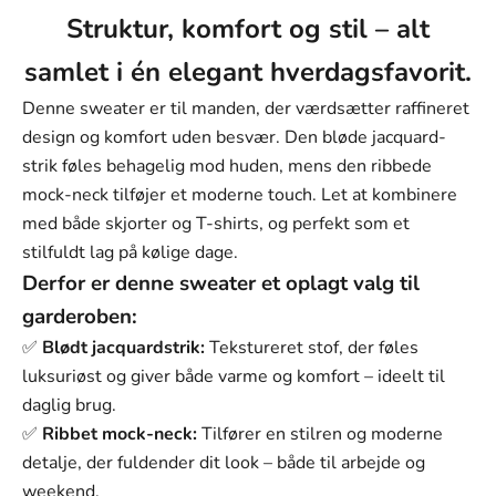
Farve
Struktur, komfort og stil – alt
Kamel
samlet i én elegant hverdagsfavorit.
Brun
Denne sweater er til manden, der værdsætter raffineret
Sort
design og komfort uden besvær. Den bløde jacquard-
strik føles behagelig mod huden, mens den ribbede
Dyb Blågrøn
mock-neck tilføjer et moderne touch. Let at kombinere
Skifergrøn
med både skjorter og T-shirts, og perfekt som et
stilfuldt lag på kølige dage.
Størrelse:
Derfor er denne sweater et oplagt valg til
M
garderoben:
Størrelse
✅
Blødt jacquardstrik:
Tekstureret stof, der føles
M
luksuriøst og giver både varme og komfort – ideelt til
daglig brug.
L
✅
Ribbet mock-neck:
Tilfører en stilren og moderne
XL
detalje, der fuldender dit look – både til arbejde og
weekend.