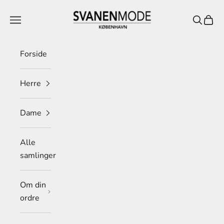
Spring til indhold
Svanen Mode
Menu
Søg
Indkø
Forside
Herre
Dame
Alle
samlinger
Om din
ordre