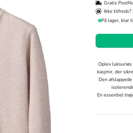
Gratis PostN
Ikke tilfreds?
På lager, klar 
Farve:
Sort
Farve
Størrelse:
Sort
Oplev luksuriøs
M
kasjmir, der sik
Mørkeblå
Den afslappede 
Størrelse
Rød
isolerend
M
En essentiel trøj
Kamel
L
Abrikos
XL
Fluorescerende b
XXL