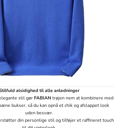
Stilfuld alsidighed til alle anledninger
legante stil gør
FABIAN
trøjen nem at kombinere med
pæne bukser, så du kan opnå et chik og afslappet look
uden besvær.
tøtter din personlige stil og tilføjer et raffineret touch
til dit vinterlook.