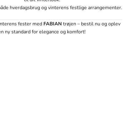
l både hverdagsbrug og vinterens festlige arrangementer.
 vinterens fester med
FABIAN
trøjen – bestil nu og oplev
en ny standard for elegance og komfort!
personlige stil. Hvert stykke i vores kollektion er
n.