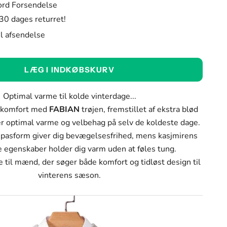
ord Forsendelse
 30 dages returret!
til afsendelse
LÆG I INDKØBSKURV
O
ptimal varme til kolde vinterdage...
 komfort med
FABIAN
trøjen, fremstillet af ekstra blød
rer optimal varme og velbehag på selv de koldeste dage.
pasform giver dig bevægelsesfrihed, mens kasjmirens
e egenskaber holder dig varm uden at føles tung.
e til mænd, der søger både komfort og tidløst design til
vinterens sæson.
lå