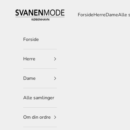
Spring til indhold
Svanen Mode
Forside
Herre
Dame
Alle 
Forside
Herre
Dame
Alle samlinger
Om din ordre