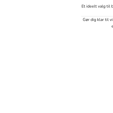
Et ideelt valg ti
Gør dig klar til
SVANEN MODE
Vores mission
 ser godt ud, men som også passer perfekt til deres hverdag og 
mhyggeligt udvalgt med fokus på kvalitet, holdbarhed og desig