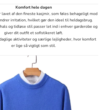
Γ
K
omfort hele dagen
r lavet af den fineste kasjmir, som føles behageligt mod
drer irritation, hvilket gør den ideel til heldagsbrug.
als og tidløse stil passer let ind i enhver garderobe og
giver dit outfit et sofistikeret løft.
 daglige aktiviteter og særlige lejligheder, hvor komfort
er lige så vigtigt som stil.