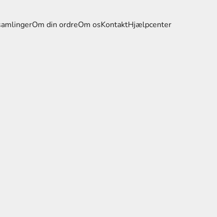
samlinger
Om din ordre
Om os
Kontakt
Hjælpcenter